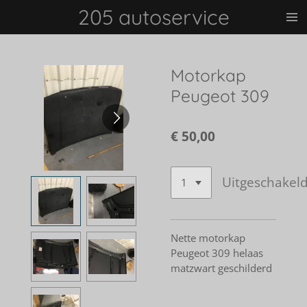
205 autoservice
Ga
direct
naar
de
Motorkap
hoofdinhoud
Peugeot 309
€ 50,00
Uitgeschakel
Nette motorkap
Peugeot 309 helaas
matzwart geschilderd