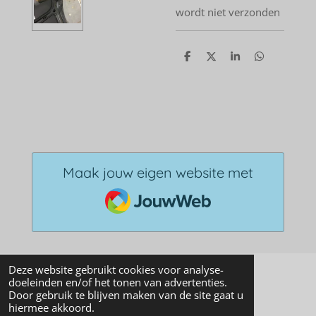
wordt niet verzonden
D
D
S
D
e
e
h
e
l
e
a
l
e
l
r
e
n
e
n
Maak jouw eigen website met
JouwWeb
Deze website gebruikt cookies voor analyse-
doeleinden en/of het tonen van advertenties.
© 2011 205 autoservice
Door gebruik te blijven maken van de site gaat u
hiermee akkoord.
Powered by
JouwWeb