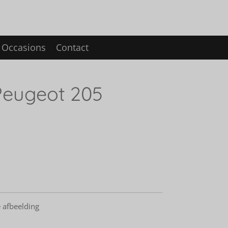
Occasions
Contact
Peugeot 205
d
 afbeelding