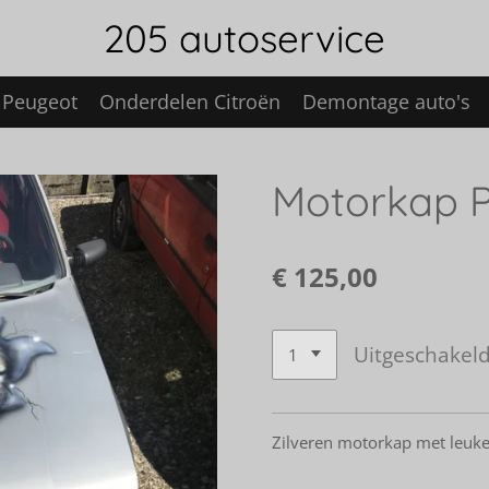
205 autoservice
 Peugeot
Onderdelen Citroën
Demontage auto's
Motorkap 
€ 125,00
Uitgeschakel
Zilveren motorkap met leuke