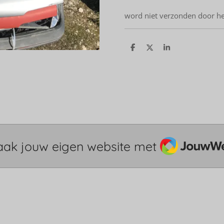
word niet verzonden door h
D
D
S
e
e
h
l
e
a
e
l
r
n
e
JouwWeb
ak jouw eigen website met